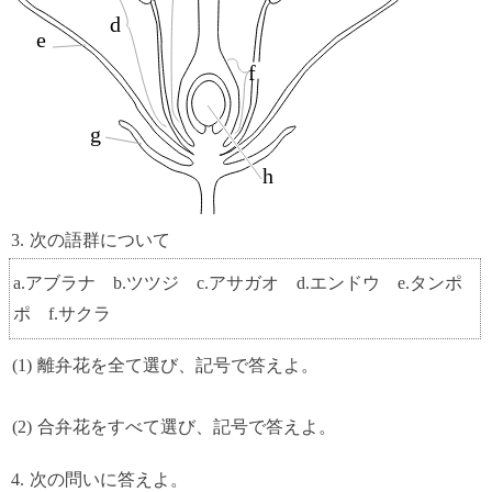
d
e
f
g
h
次の語群について
a.アブラナ b.ツツジ c.アサガオ d.エンドウ e.タンポ
ポ f.サクラ
離弁花を全て選び、記号で答えよ。
合弁花をすべて選び、記号で答えよ。
次の問いに答えよ。