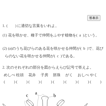
答表示
( ) に適切な言葉をいれよ。
花を咲かせ、種子で仲間をふやす植物を(
a
)という。
(a)のうち花びらのある花を咲かせる仲間が(
b
)で、花び
らのない花を咲かせる仲間が(
c
)である。
次のそれぞれの部分を図からえらび記号で答えよ。
めしべ
柱頭
花弁
子房
胚珠
がく
おしべ
やく
a
c
b