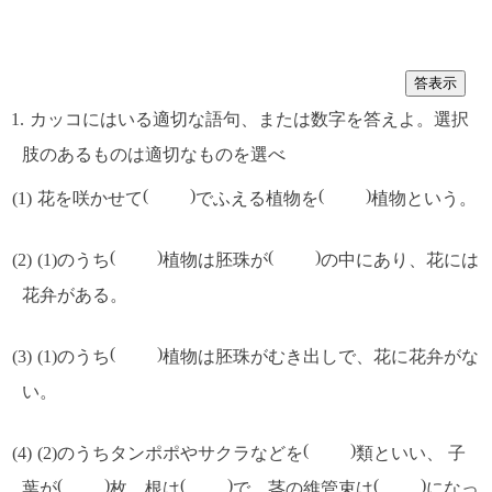
答表示
カッコにはいる適切な語句、または数字を答えよ。選択
肢のあるものは適切なものを選べ
花を咲かせて
でふえる植物を
植物という。
(1)のうち
植物は胚珠が
の中にあり、花には
花弁がある。
(1)のうち
植物は胚珠がむき出しで、花に花弁がな
い。
(2)のうちタンポポやサクラなどを
類といい、 子
葉が
枚、根は
で、茎の維管束は
になっ