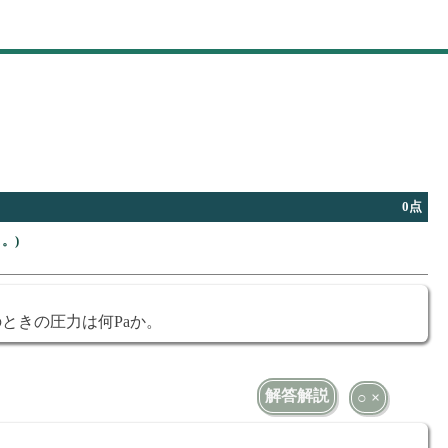
0点
。)
ときの圧力は何Paか。
解答解説
○ ×