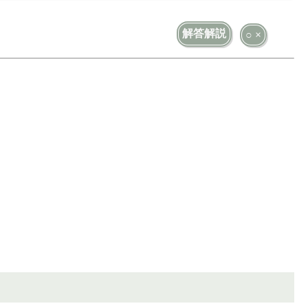
解答解説
○ ×