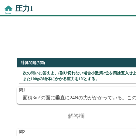
圧力1
計算問題(5問)
次の問いに答えよ。(割り切れない場合小数第2位を四捨五入せよ
また100gの物体にかかる重力を1Nとする。
2
面積3m
の面に垂直に24Nの力がかかっている。この