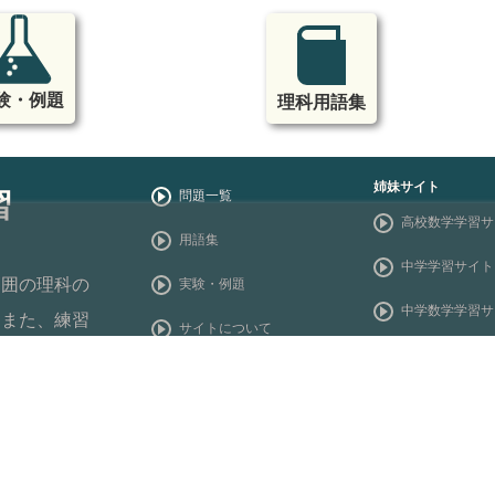
験・例題
理科用語集
姉妹サイト
習
問題一覧
高校数学学習サ
用語集
中学学習サイト
範囲の理科の
実験・例題
中学数学学習サ
。また、練習
サイトについて
まで幅広く掲
中学英語学習サ
サイトマップ
インターネッ
数学学習動画講
更新履歴
お問合せ