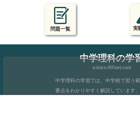
実
問題一覧
中学理科の学
science.005net.com
中学理科の学習では、中学校で習う
要点をわかりやすく解説しています
問題も基本的なものから入試レベル
載し、日常の学習から高校受験まで
ト上で学習できます。