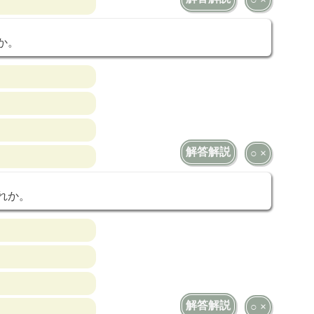
か。
解答解説
○ ×
れか。
解答解説
○ ×