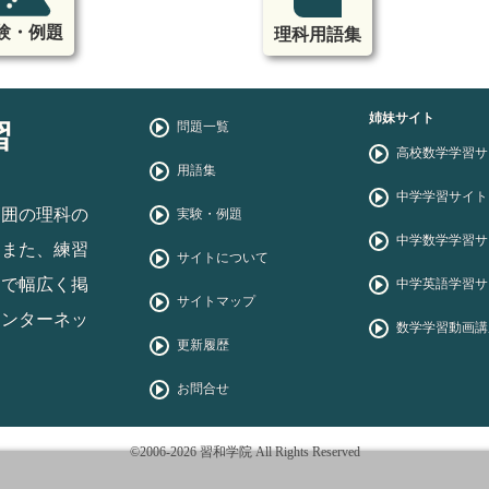
験・例題
理科用語集
姉妹サイト
習
問題一覧
高校数学学習サ
用語集
中学学習サイト
範囲の理科の
実験・例題
中学数学学習サ
。また、練習
サイトについて
まで幅広く掲
中学英語学習サ
サイトマップ
インターネッ
数学学習動画講
更新履歴
お問合せ
©2006-2026 習和学院 All Rights Reserved