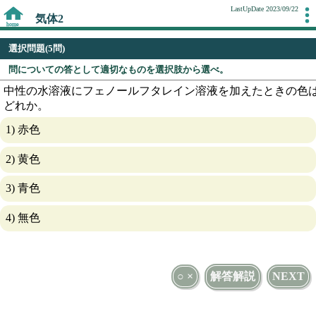
LastUpDate 2023/09/22
気体2
選択問題(5問)
問についての答として適切なものを選択肢から選べ。
中性の水溶液にフェノールフタレイン溶液を加えたときの色
どれか。
1) 赤色
2) 黄色
3) 青色
4) 無色
○ ×
解答解説
NEXT