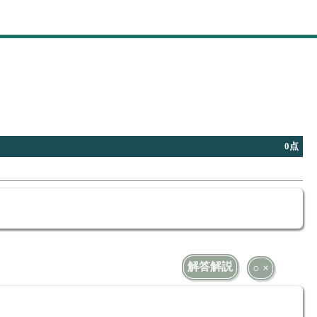
0点
解答解説
○ ×