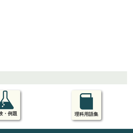
験・例題
理科用語集