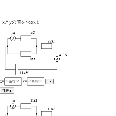
xとyの値を求めよ。
xΩ
3A
A
22Ω
4.5A
yΩ
A
114V
x=
y=
○×
答表示
11Ω
3A
A
10Ω