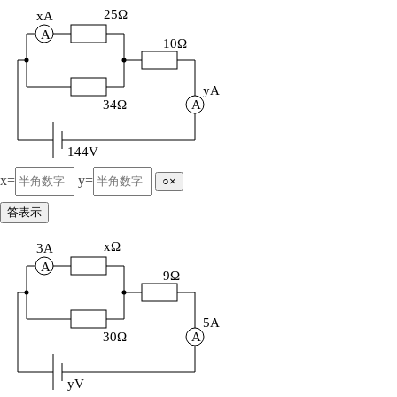
25Ω
xA
A
10Ω
yA
34Ω
A
144V
x=
y=
○×
答表示
xΩ
3A
A
9Ω
5A
30Ω
A
yV