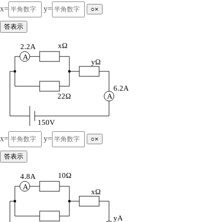
x=
y=
○×
答表示
xΩ
2.2A
A
yΩ
6.2A
22Ω
A
150V
x=
y=
○×
答表示
10Ω
4.8A
A
xΩ
yA