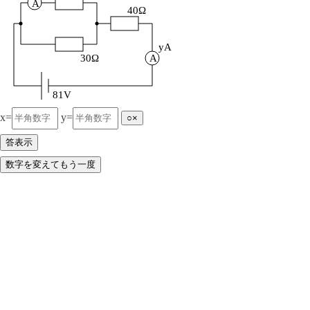
A
40Ω
yA
30Ω
A
81V
x=
y=
○×
答表示
数字を変えてもう一度