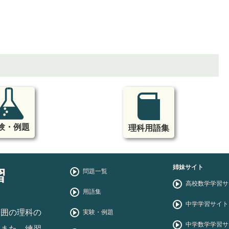
験・例題
理科用語集
姉妹サイト
習
問題一覧
高校数学学習サ
用語集
中学学習サイト
範囲の理科の
実験・例題
中学数学学習サ
。また、練習