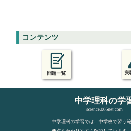
コンテンツ
実
問題一覧
中学理科の学
science.005net.com
中学理科の学習では、中学校で習う
要点をわかりやすく解説しています