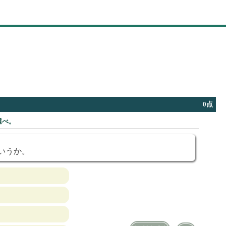
0点
選べ。
いうか。