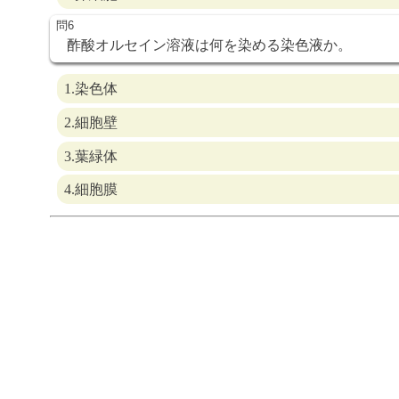
酢酸オルセイン溶液は何を染める染色液か。
1.染色体
2.細胞壁
3.葉緑体
4.細胞膜