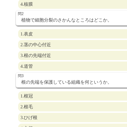
4.核膜
植物で細胞分裂のさかんなところはどこか。
1.表皮
2.茎の中心付近
3.根の先端付近
4.道管
根の先端を保護している組織を何というか。
1.根冠
2.根毛
3.ひげ根