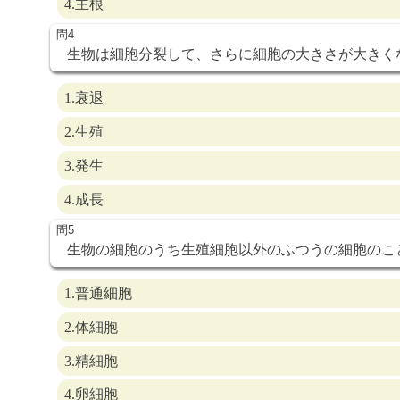
4.主根
生物は細胞分裂して、さらに細胞の大きさが大きく
1.衰退
2.生殖
3.発生
4.成長
生物の細胞のうち生殖細胞以外のふつうの細胞のこ
1.普通細胞
2.体細胞
3.精細胞
4.卵細胞