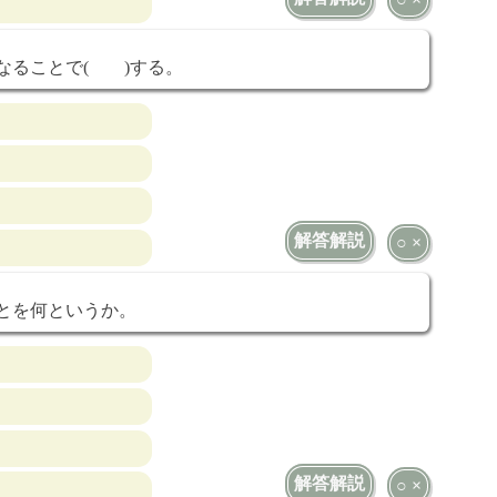
なることで( )する。
解答解説
○ ×
とを何というか。
解答解説
○ ×