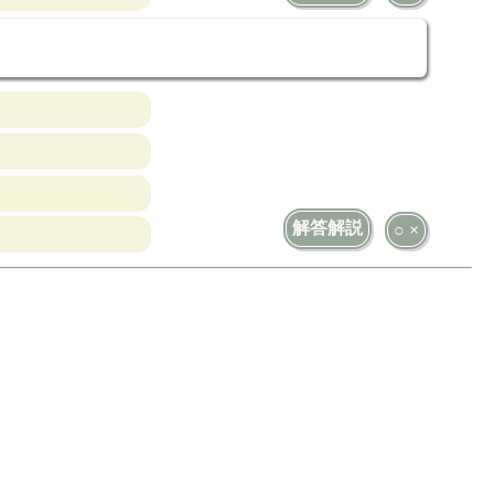
解答解説
○ ×