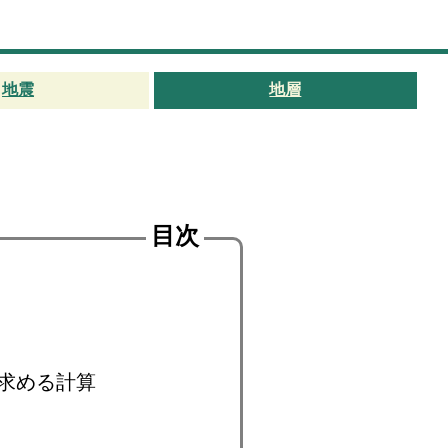
地震
地層
目次
求める計算