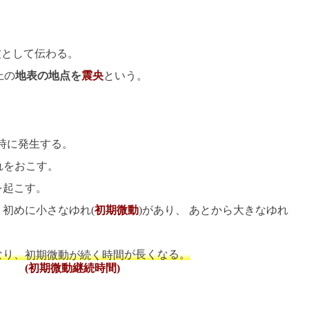
波として伝わる。
上の
地表の地点を
震央
という。
時に発生する。
れをおこす。
を起こす。
初めに小さなゆれ(
初期微動
)があり、 あとから大きなゆれ
なり、
が長くなる。
初期微動が続く時間
(初期微動継続時間)