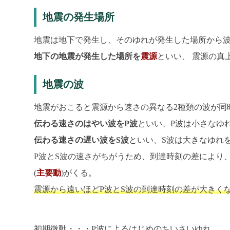
地震の発生場所
地震は地下で発生し、そのゆれが発生した場所から
地下の地震が発生した場所を
震源
といい、 震源の真
地震の波
地震がおこると震源から速さの異なる2種類の波が同
伝わる速さのはやい波をP波
といい、P波は小さなゆ
伝わる速さの遅い波をS波
といい、S波は大きなゆれ
P波とS波の速さがちがうため、到達時刻の差により、
(
主要動
)がくる。
震源から遠いほどP波とS波の到達時刻の差が大きく
初期微動・・・P波によるはじめのちいさいゆれ