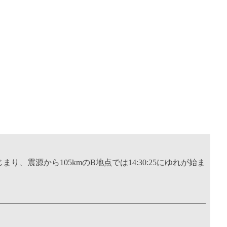
じまり、震源から105kmのB地点では14:30:25にゆれが始ま