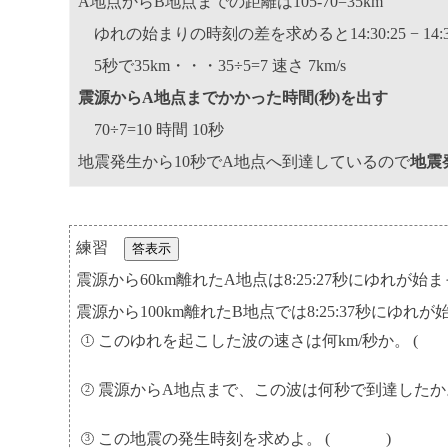
A地点からB地点までの距離は105-70=35km
ゆれの始まりの時刻の差を求めると14:30:25 − 14:30:
5秒で35km・・・35÷5=7 速さ 7km/s
震源からA地点までかかった時間(秒)を出す
70÷7=10 時間 10秒
地震発生から10秒でA地点へ到達しているので
地震発
練習
答表示
震源から60km離れたA地点は8:25:27秒にゆれが始
震源から100km離れたB地点では8:25:37秒にゆれ
このゆれを起こした波の速さは何km/秒か。
震源からA地点まで、この波は何秒で到達したか
この地震の発生時刻を求めよ。