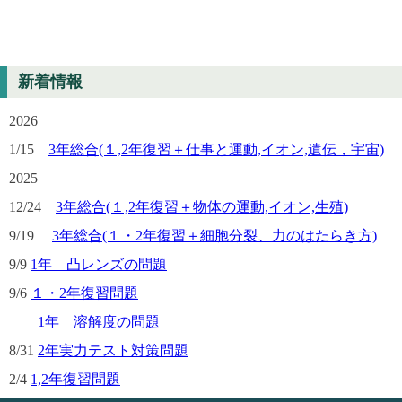
新着情報
2026
1/15
3年総合(１,2年復習＋仕事と運動,イオン,遺伝，宇宙)
2025
12/24
3年総合(１,2年復習＋物体の運動,イオン,生殖)
9/19
3年総合(１・2年復習＋細胞分裂、力のはたらき方)
9/9
1年 凸レンズの問題
9/6
１・2年復習問題
1年 溶解度の問題
8/31
2年実力テスト対策問題
2/4
1,2年復習問題