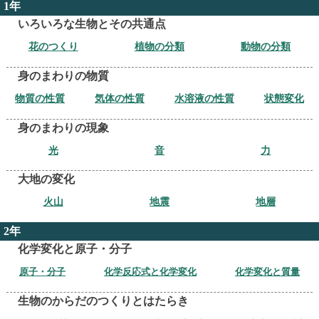
1年
いろいろな生物とその共通点
花のつくり
植物の分類
動物の分類
身のまわりの物質
物質の性質
気体の性質
水溶液の性質
状態変化
身のまわりの現象
光
音
力
大地の変化
火山
地震
地層
2年
化学変化と原子・分子
原子・分子
化学反応式と化学変化
化学変化と質量
生物のからだのつくりとはたらき