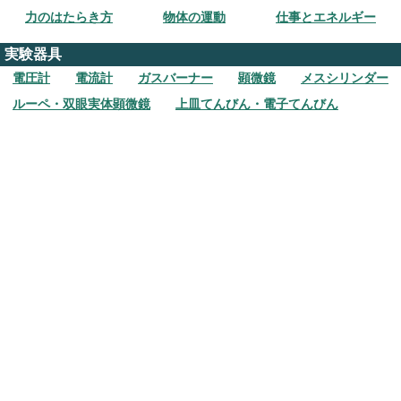
力のはたらき方
物体の運動
仕事とエネルギー
実験器具
電圧計
電流計
ガスバーナー
顕微鏡
メスシリンダー
ルーペ・双眼実体顕微鏡
上皿てんびん・電子てんびん