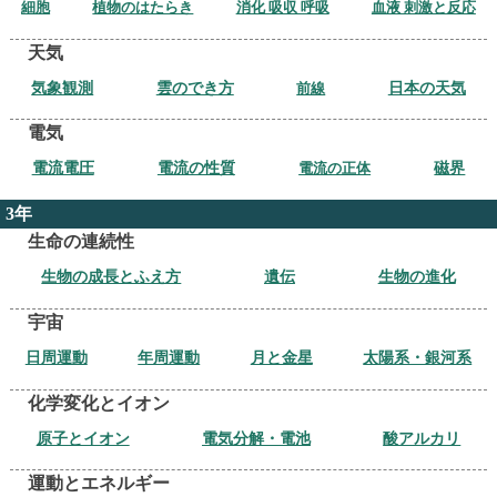
細胞
植物のはたらき
消化 吸収 呼吸
血液 刺激と反応
天気
気象観測
雲のでき方
前線
日本の天気
電気
電流電圧
電流の性質
電流の正体
磁界
3年
生命の連続性
生物の成長とふえ方
遺伝
生物の進化
宇宙
日周運動
年周運動
月と金星
太陽系・銀河系
化学変化とイオン
原子とイオン
電気分解・電池
酸アルカリ
運動とエネルギー